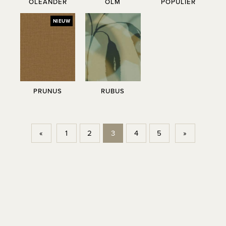
OLEANDER
OLM
POPULIER
NIEUW
PRUNUS
RUBUS
«
1
2
3
4
5
»