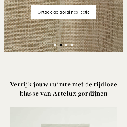
Het verhaal achter de collectie
Ontdek de gordijncollectie
Ontdek de gordijncollectie
Ontdek de gordijncollectie
Verrijk jouw ruimte met de tijdloze
klasse van Artelux gordijnen