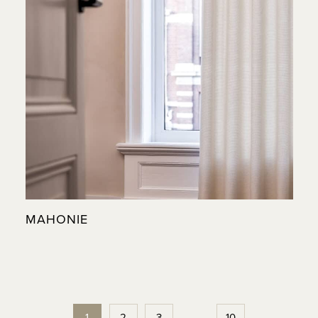
MAHONIE
1
2
3
…
10