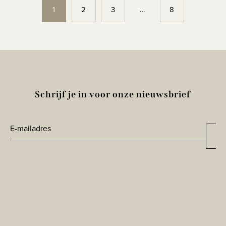
1
2
3
…
8
Schrijf je in voor onze nieuwsbrief
E-
Aa
mailadres
CAPTCHA
*