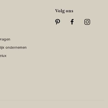
Volg ons
vragen
lijk ondernemen
elux