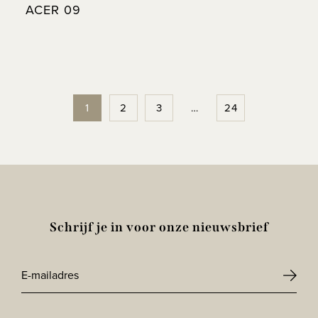
ACER 09
1
2
3
…
24
Schrijf je in voor onze nieuwsbrief
E-
mailadres
CAPTCHA
*