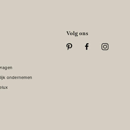
Volg ons
vragen
lijk ondernemen
elux