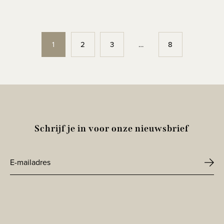
1
2
3
…
8
Schrijf je in voor onze nieuwsbrief
E-
mailadres
CAPTCHA
*