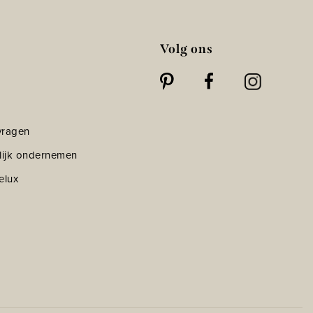
Volg ons
vragen
lijk ondernemen
elux