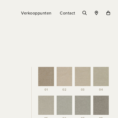
Verkooppunten
Contact
01
02
03
04