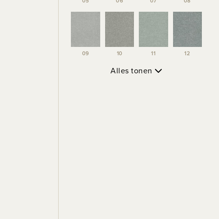
05
06
07
08
09
10
11
12
Alles tonen