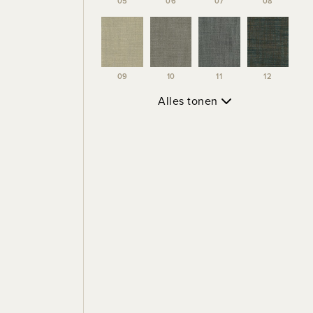
05
06
07
08
09
10
11
12
Alles tonen