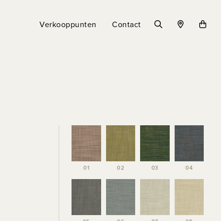
Verkooppunten
Contact
01
02
03
04