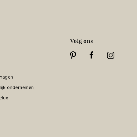
Volg ons
vragen
lijk ondernemen
elux