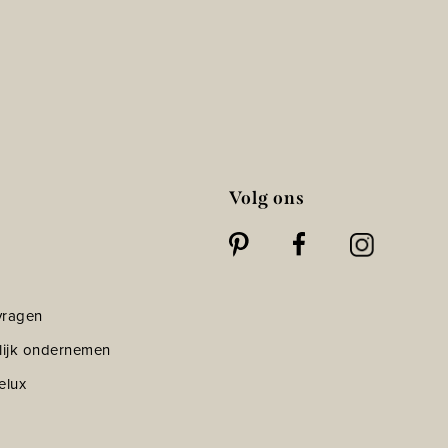
Volg ons
vragen
lijk ondernemen
elux