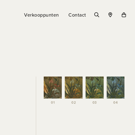
Verkooppunten
Contact
01
02
03
04