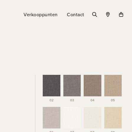
Verkooppunten
Contact
02
03
04
05