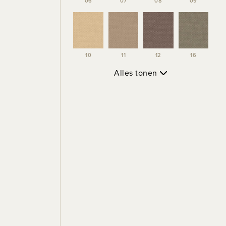
06
07
08
09
10
11
12
16
Alles tonen