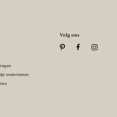
Volg ons
vragen
lijk ondernemen
elux