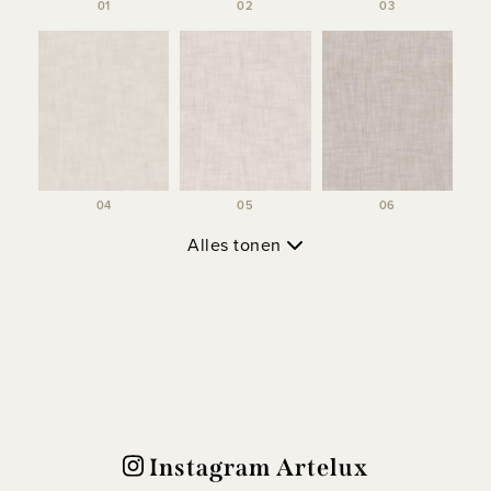
01
02
03
04
05
06
Alles tonen
Instagram Artelux