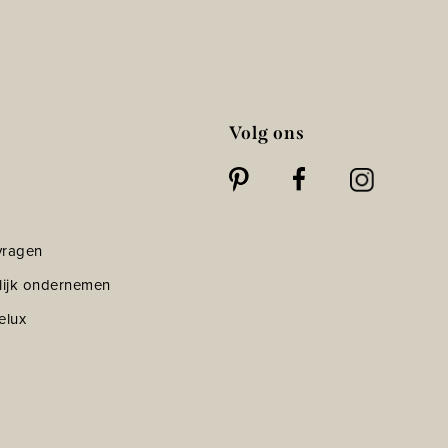
Volg ons
vragen
lijk ondernemen
elux