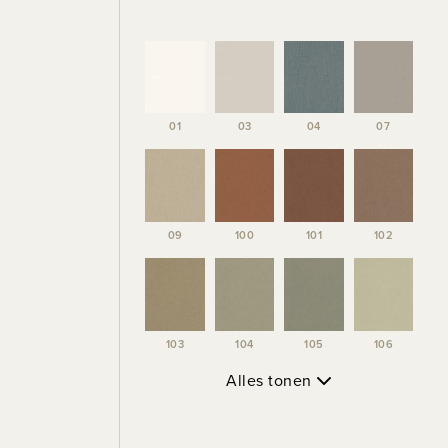
01
03
04
07
09
100
101
102
103
104
105
106
Alles tonen