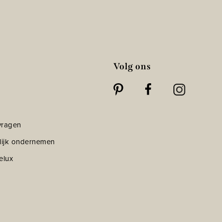
Volg ons
vragen
lijk ondernemen
elux