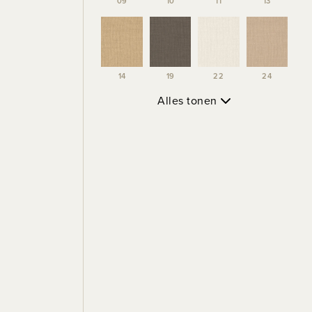
09
10
11
13
14
19
22
24
Alles tonen