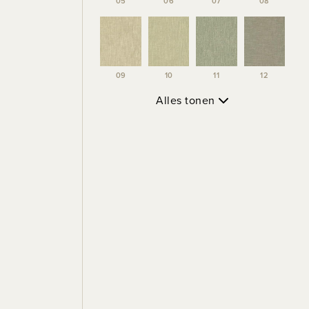
05
06
07
08
09
10
11
12
Alles tonen