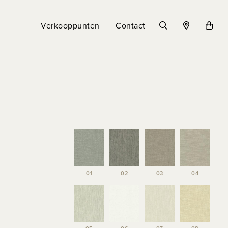
Verkooppunten
Contact
01
02
03
04