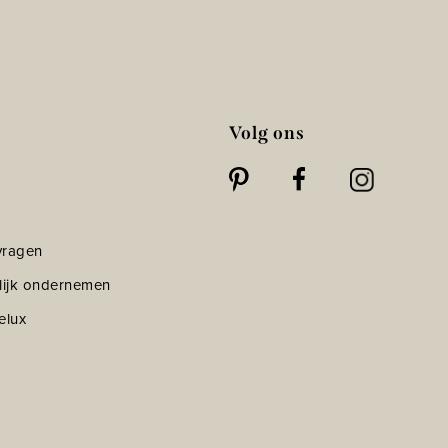
Volg ons
vragen
lijk ondernemen
elux