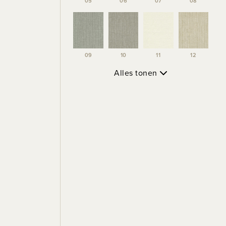
05
06
07
08
09
10
11
12
Alles tonen