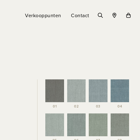
Verkooppunten
Contact
01
02
03
04