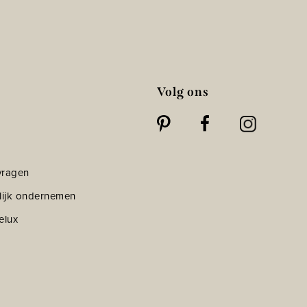
Volg ons
vragen
lijk ondernemen
elux