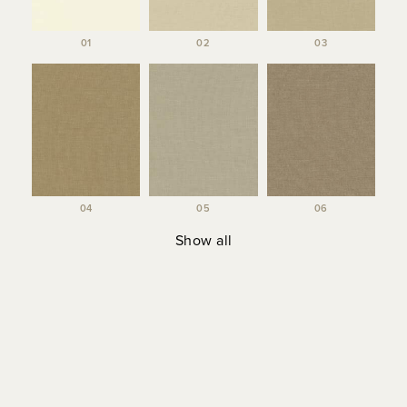
01
02
03
04
05
06
Show all