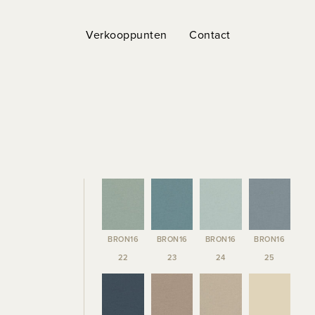
Verkooppunten
Contact
BRON16
BRON16
BRON16
BRON16
22
23
24
25