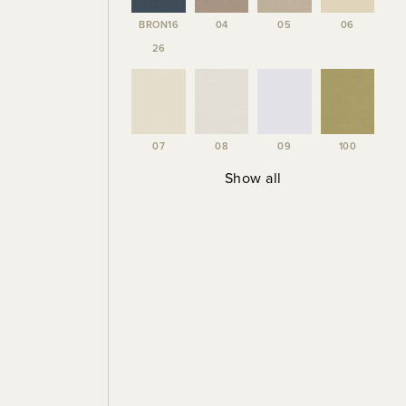
BRON16
04
05
06
26
07
08
09
100
Show all