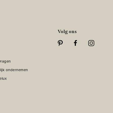
Volg ons
vragen
lijk ondernemen
elux