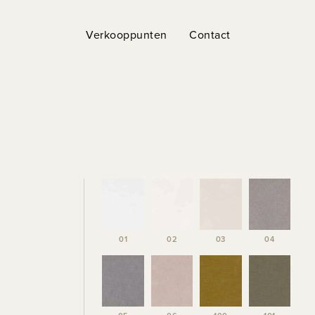
Verkooppunten
Contact
01
02
03
04