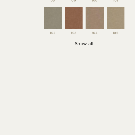
05
06
100
101
102
103
104
105
Show all