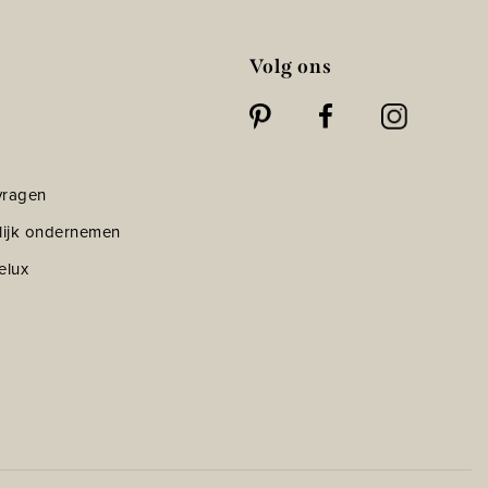
Volg ons
vragen
lijk ondernemen
elux