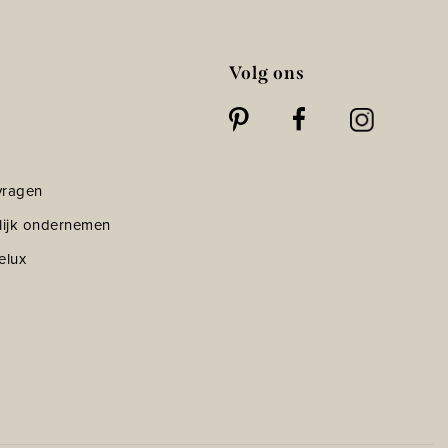
Volg ons
vragen
lijk ondernemen
elux