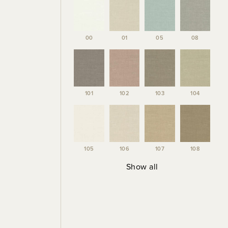
00
01
05
08
101
102
103
104
105
106
107
108
Show all