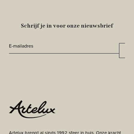
Schrijf je in voor onze nieuwsbrief
E-
Aan
*
mailadres
CAPTCHA
Artelux brengt al sinds 1992 sfeer in huis. Onze kracht