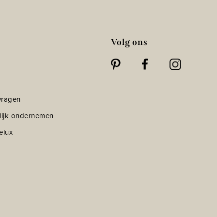
Volg ons
vragen
lijk ondernemen
elux