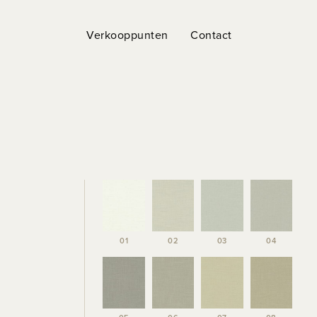
Verkooppunten
Contact
01
02
03
04