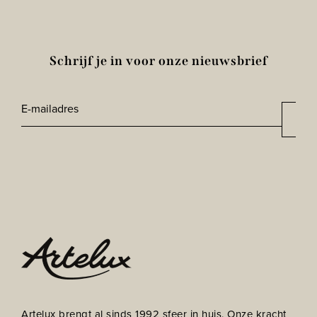
Schrijf je in voor onze nieuwsbrief
E-
Aan
*
mailadres
CAPTCHA
Artelux brengt al sinds 1992 sfeer in huis. Onze kracht