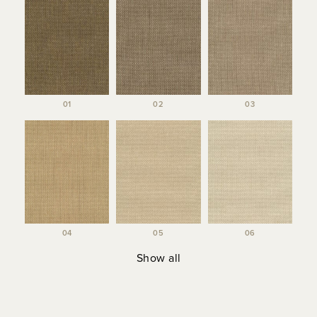
01
02
03
04
05
06
Show all