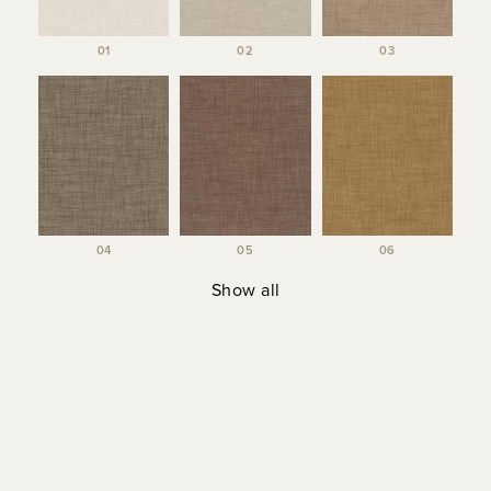
01
02
03
04
05
06
Show all