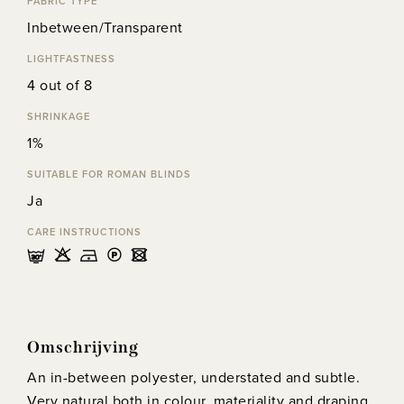
FABRIC TYPE
Inbetween/Transparent
LIGHTFASTNESS
4 out of 8
SHRINKAGE
1%
SUITABLE FOR ROMAN BLINDS
Ja
CARE INSTRUCTIONS
mHDLU
Omschrijving
An in-between polyester, understated and subtle.
Very natural both in colour, materiality and draping