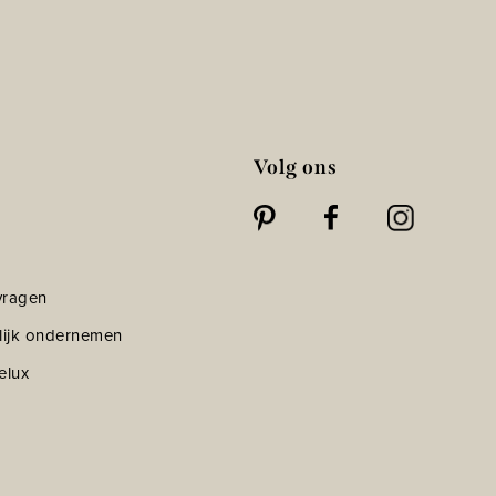
Volg ons
vragen
lijk ondernemen
elux