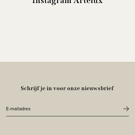
Instagram Artelux
Schrijf je in voor onze nieuwsbrief
E-
mailadres
CAPTCHA
*