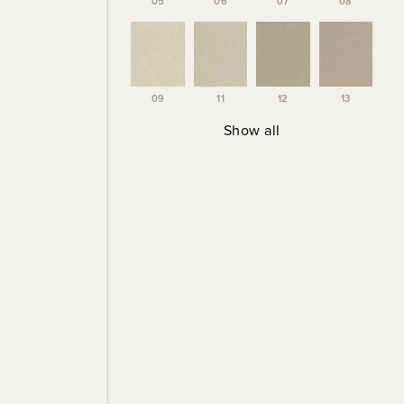
05
06
07
08
09
11
12
13
Show all