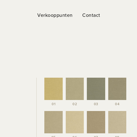
Verkooppunten
Contact
01
02
03
04