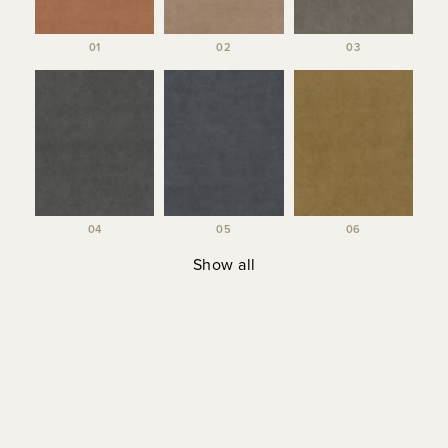
01
02
03
04
05
06
Show all