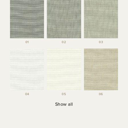
01
02
03
04
05
06
Show all