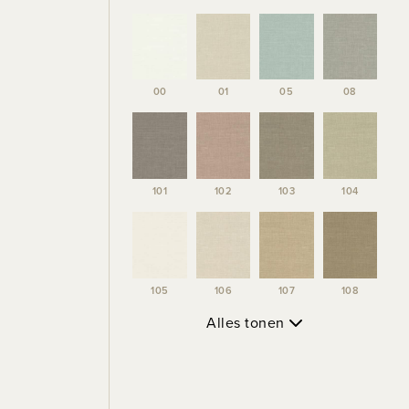
00
01
05
08
101
102
103
104
105
106
107
108
Alles tonen