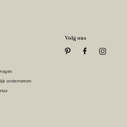
Volg ons
vragen
lijk ondernemen
elux