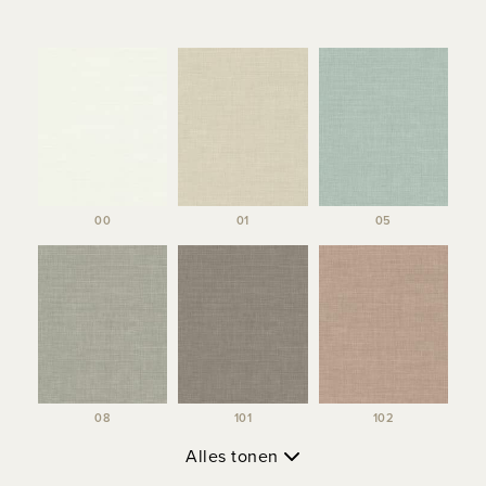
00
01
05
08
101
102
Alles tonen