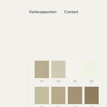
Verkooppunten
Contact
01
02
03
04