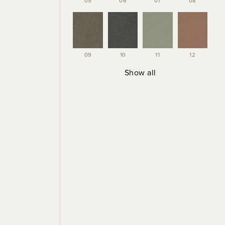
05
06
07
08
09
10
11
12
Show all