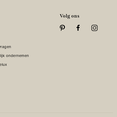
Volg ons
vragen
lijk ondernemen
elux