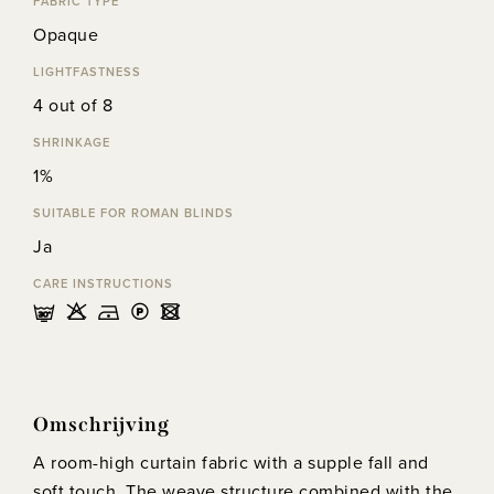
FABRIC TYPE
Opaque
LIGHTFASTNESS
4 out of 8
SHRINKAGE
1%
SUITABLE FOR ROMAN BLINDS
Ja
CARE INSTRUCTIONS
mHDLU
Omschrijving
A room-high curtain fabric with a supple fall and
soft touch. The weave structure combined with the