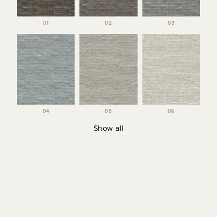
01
02
03
04
05
06
Show all