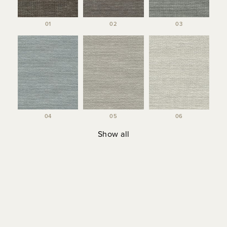
01
02
03
04
05
06
Show all