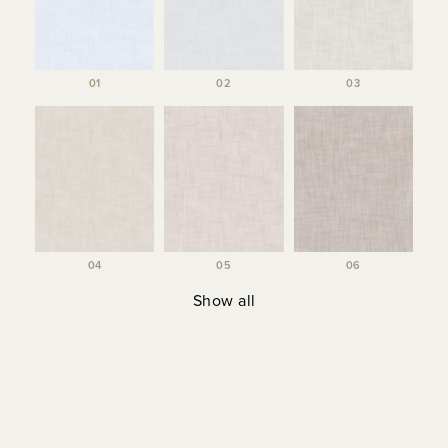
01
02
03
04
05
06
Show all