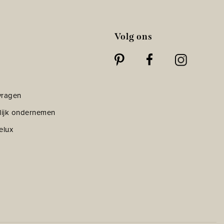
Volg ons
vragen
lijk ondernemen
elux