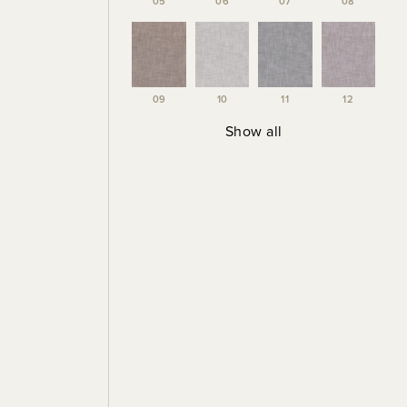
05
06
07
08
09
10
11
12
Show all