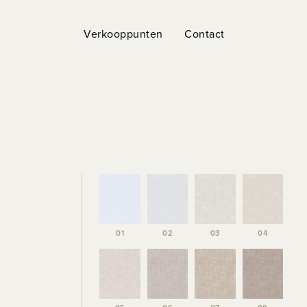
Verkooppunten
Contact
01
02
03
04