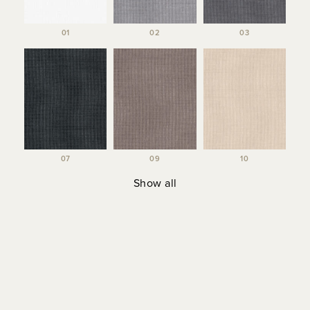
01
02
03
07
09
10
Show all