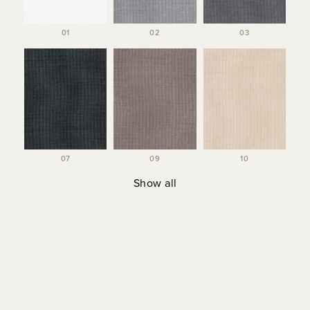
01
02
03
07
09
10
Show all