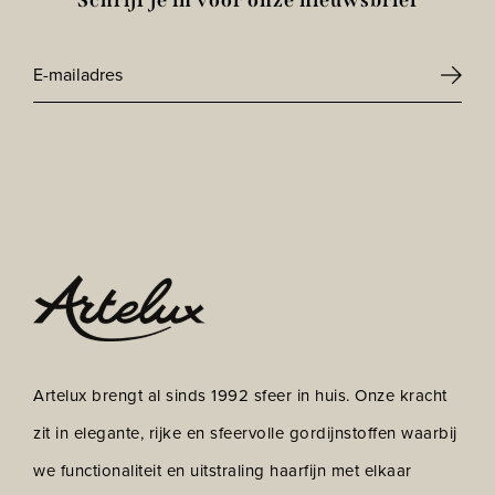
Schrijf je in voor onze nieuwsbrief
E-
mailadres
CAPTCHA
*
Artelux brengt al sinds 1992 sfeer in huis. Onze kracht
zit in elegante, rijke en sfeervolle gordijnstoffen waarbij
we functionaliteit en uitstraling haarfijn met elkaar