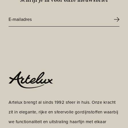
Schrijf je in voor onze nieuwsbrief
E-
mailadres
CAPTCHA
*
Artelux brengt al sinds 1992 sfeer in huis. Onze kracht
zit in elegante, rijke en sfeervolle gordijnstoffen waarbij
we functionaliteit en uitstraling haarfijn met elkaar