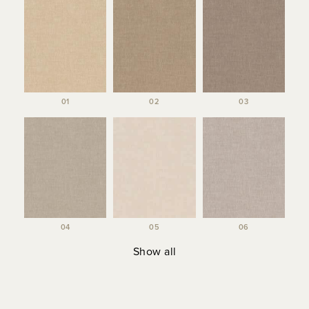
01
02
03
04
05
06
Show all