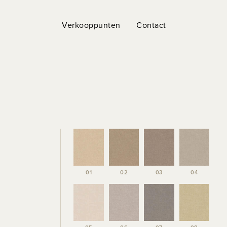
Verkooppunten
Contact
01
02
03
04