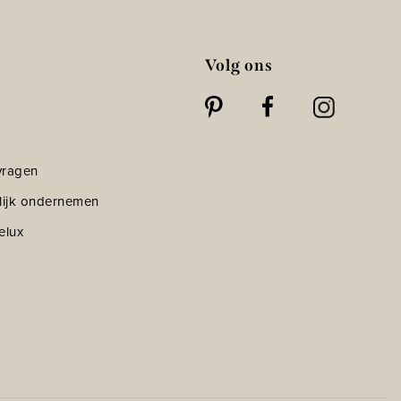
Volg ons
vragen
lijk ondernemen
elux