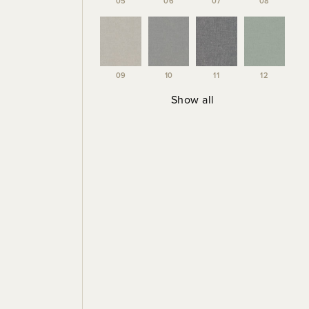
05
06
07
08
09
10
11
12
Show all