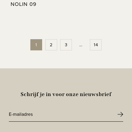
NOLIN 09
1
2
3
…
14
Schrijf je in voor onze nieuwsbrief
E-
mailadres
CAPTCHA
*