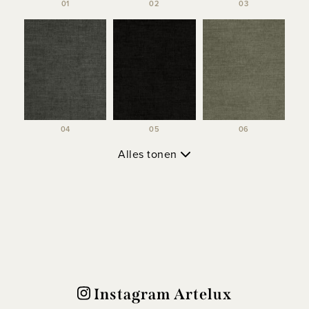
01
02
03
04
05
06
Alles tonen
Instagram Artelux