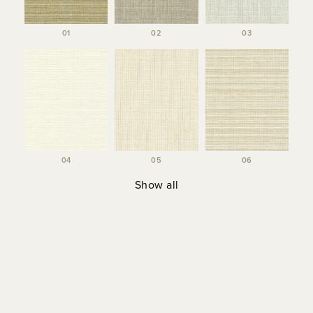
01
02
03
04
05
06
Show all