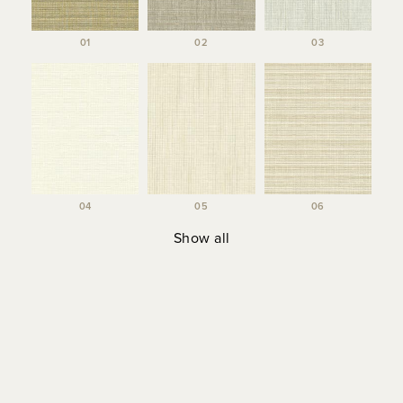
01
02
03
04
05
06
Show all