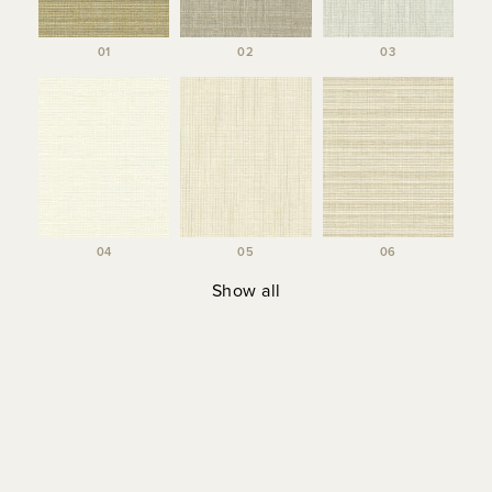
01
02
03
04
05
06
Show all