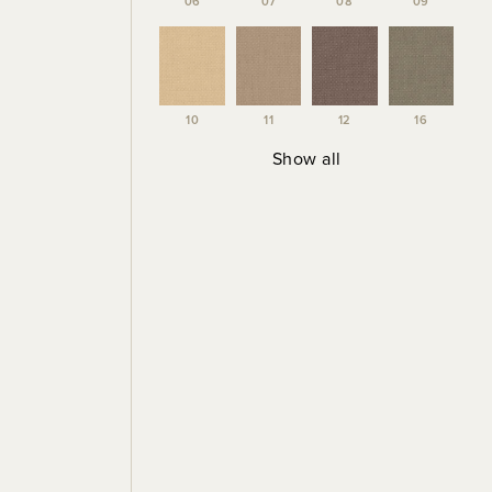
06
07
08
09
10
11
12
16
Show all