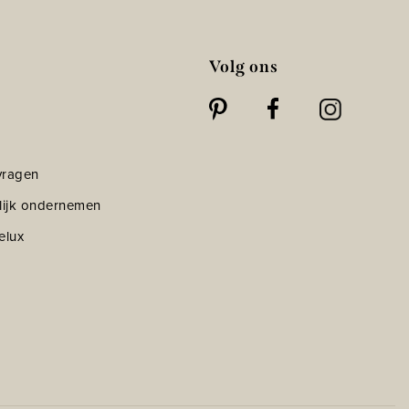
Volg ons
vragen
lijk ondernemen
elux