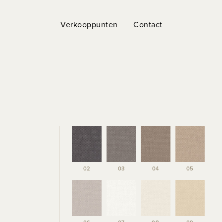
Verkooppunten
Contact
02
03
04
05