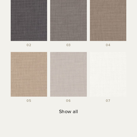
02
03
04
05
06
07
Show all