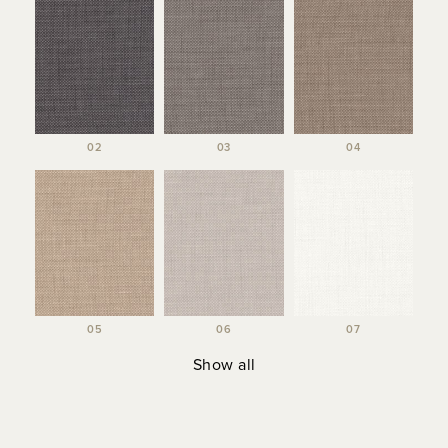
02
03
04
05
06
07
Show all